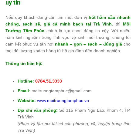
uy tín
Nếu quý khách đang cần tìm một đơn vị
hút hầm cầu nhanh
chóng, sạch sẽ, giá cả minh bạch tại Trà Vinh
, thì
Môi
Trường Tâm Phúc
chính là lựa chọn đáng tin cậy. Với nhiều
năm kinh nghiệm trong lĩnh vực vệ sinh môi trường, chúng tôi
cam kết phục vụ tận nơi
nhanh – gọn – sạch – đúng giá
cho
mọi đối tượng khách hàng từ hộ gia đình đến doanh nghiệp.
Thông tin liên hệ:
Hotline:
0784.51.3333
Email:
moitruongtamphuc@gmail.com
Website:
www.moitruongtamphuc.vn
Địa chỉ văn phòng:
Số 315 Phạm Ngũ Lão, Khóm 4, TP.
Trà Vinh
(Phục vụ tận nơi tất cả các phường, xã, huyện trong tỉnh
Trà Vinh)