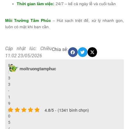
Thời gian làm việc:
24/7 – kể cả ngày lễ và cuối tuần
Môi Trường Tâm Phúc
– Hút sạch triệt để, xử lý nhanh gọn,
luôn có mặt khi bạn cần.
Cập nhật lúc: Chiều
Chia sẻ:
11:02 23/05/2026
8
moitruongtamphuc
:
3
3
-
1
9
4.8/5 - (1341 bình chọn)
/
0
5
/