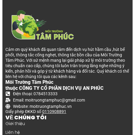
Cảm ơn quý khách đã quan tâm đến dịch vụ hút hầm cầu ,hút bể
phốt, thông tắc cống nghẹt, thông tắc bồn cầu của Môi Trường
Tâm Phúc. Với sứ mệnh mang lại giải pháp xử lý môi trường theo
tiêu chuẩn cao cấp, chúng tôi luôn trân trọng lắng nghe những ý
kiến, phản hồi và góp ý từ khách hàng và đối tác. Quý khách có thể
liên hệ với chúng tôi qua các kênh sau:
Môi Trường Tâm Phúc
thuộc CÔNG TY CỔ PHẦN DỊCH VỤ AN PHÚC
Điện thoại: 0784513333
Email: moitruongtamphuc@gmail.com
Website: moitruongtamphuc.vn
Giấy phép ĐKKD số
0110908891
VỀ CHÚNG TÔI
Giới thiệu
Liên hệ