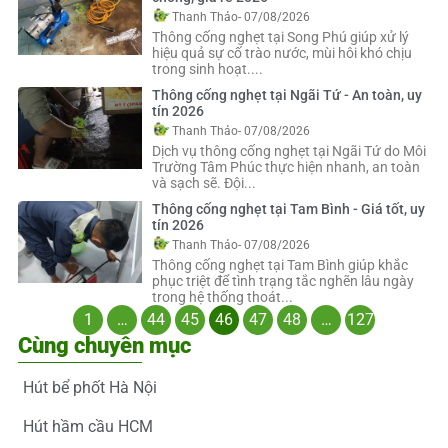
Thanh Thảo
- 07/08/2026
Thông cống nghẹt tại Song Phú giúp xử lý
hiệu quả sự cố trào nước, mùi hôi khó chịu
trong sinh hoạt....
Thông cống nghẹt tại Ngãi Tứ - An toàn, uy
tín 2026
Thanh Thảo
- 07/08/2026
Dịch vụ thông cống nghẹt tại Ngãi Tứ do Môi
Trường Tâm Phúc thực hiện nhanh, an toàn
và sạch sẽ. Đội...
Thông cống nghẹt tại Tam Bình - Giá tốt, uy
tín 2026
Thanh Thảo
- 07/08/2026
Thông cống nghẹt tại Tam Bình giúp khắc
phục triệt để tình trạng tắc nghẽn lâu ngày
trong hệ thống thoát...
1
…
44
45
46
47
48
…
127
Cùng chuyên mục
Hút bể phốt Hà Nội
Hút hầm cầu HCM