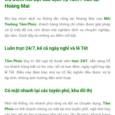
Hoàng Mai
Khi lựa chọn dịch vụ thông tắc cống tại Hoàng Mai của
Môi
Trường Tâm Phúc
, khách hàng không chỉ nhận được giải pháp
xử lý triệt để mà còn được trải nghiệm dịch vụ chuyên nghiệp,
tận tâm. Dưới đây là những ưu điểm nổi bật:
Luôn trực 24/7, kể cả ngày nghỉ và lễ Tết
Tâm Phúc
duy trì đội ngũ kỹ thuật viên
trực 24/7
, sẵn sàng hỗ
trợ khách hàng bất cứ lúc nào, kể cả ban đêm, ngày nghỉ hay dịp
lễ Tết. Điều này đảm bảo mọi sự cố tắc nghẽn đều được xử lý
kịp thời, không ảnh hưởng đến sinh hoạt.
Có mặt nhanh tại các tuyến phố, khu đô thị
Nhờ hệ thống chi nhánh phủ rộng và đội xe chuyên dụng,
Tâm
Phúc
có thể nhanh chóng có mặt tại mọi tuyến phố, ngõ nhỏ hay
các khu đô thị lớn ở Hoàng Mai chỉ sau 15–30 phút. Khách hàng