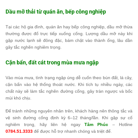
Dầu mỡ thải từ quán ăn, bếp công nghiệp
Tại các hộ gia đình, quán ăn hay bếp công nghiệp, dầu mỡ thừa
thường được đổ trực tiếp xuống cống. Lượng dầu mỡ này khi
gặp nước lạnh sẽ đông đặc, bám chặt vào thành ống, lâu dần
gây tắc nghẽn nghiêm trọng.
Cặn bẩn, đất cát trong mùa mưa ngập
Vào mùa mưa, tình trạng ngập úng dễ cuốn theo bùn đất, lá cây,
cặn bẩn vào hệ thống thoát nước. Khi tích tụ nhiều ngày, các
chất này sẽ làm tắc nghẽn đường cống, gây tràn ngược và bốc
mùi khó chịu.
Để tránh những nguyên nhân trên, khách hàng nên thông tắc và
vệ sinh đường cống định kỳ 6–12 tháng/lần. Khi gặp sự cố
nghiêm trọng, hãy liên hệ ngay
Tâm Phúc
– Hotline
0784.51.3333
để được hỗ trợ nhanh chóng và triệt để.