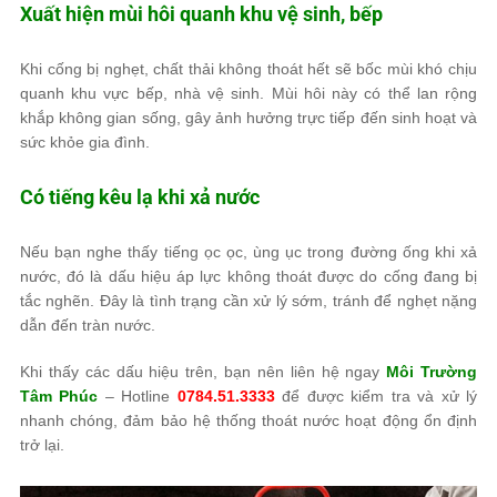
Xuất hiện mùi hôi quanh khu vệ sinh, bếp
Khi cống bị nghẹt, chất thải không thoát hết sẽ bốc mùi khó chịu
quanh khu vực bếp, nhà vệ sinh. Mùi hôi này có thể lan rộng
khắp không gian sống, gây ảnh hưởng trực tiếp đến sinh hoạt và
sức khỏe gia đình.
Có tiếng kêu lạ khi xả nước
Nếu bạn nghe thấy tiếng ọc ọc, ùng ục trong đường ống khi xả
nước, đó là dấu hiệu áp lực không thoát được do cống đang bị
tắc nghẽn. Đây là tình trạng cần xử lý sớm, tránh để nghẹt nặng
dẫn đến tràn nước.
Khi thấy các dấu hiệu trên, bạn nên liên hệ ngay
Môi Trường
Tâm Phúc
– Hotline
0784.51.3333
để được kiểm tra và xử lý
nhanh chóng, đảm bảo hệ thống thoát nước hoạt động ổn định
trở lại.