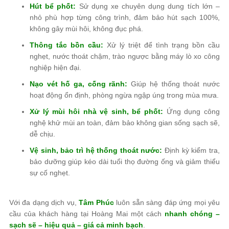
Hút bể phốt:
Sử dụng xe chuyên dụng dung tích lớn –
nhỏ phù hợp từng công trình, đảm bảo hút sạch 100%,
không gây mùi hôi, không đục phá.
Thông tắc bồn cầu:
Xử lý triệt để tình trạng bồn cầu
nghẹt, nước thoát chậm, trào ngược bằng máy lò xo công
nghiệp hiện đại.
Nạo vét hố ga, cống rãnh:
Giúp hệ thống thoát nước
hoạt động ổn định, phòng ngừa ngập úng trong mùa mưa.
Xử lý mùi hôi nhà vệ sinh, bể phốt:
Ứng dụng công
nghệ khử mùi an toàn, đảm bảo không gian sống sạch sẽ,
dễ chịu.
Vệ sinh, bảo trì hệ thống thoát nước:
Định kỳ kiểm tra,
bảo dưỡng giúp kéo dài tuổi thọ đường ống và giảm thiểu
sự cố nghẹt.
Với đa dạng dịch vụ,
Tâm Phúc
luôn sẵn sàng đáp ứng mọi yêu
cầu của khách hàng tại Hoàng Mai một cách
nhanh chóng –
sạch sẽ – hiệu quả – giá cả minh bạch
.