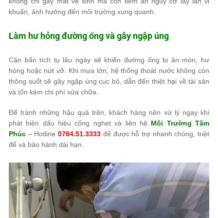
không chỉ gây mất vệ sinh mà còn tiềm ẩn nguy cơ lây lan vi
khuẩn, ảnh hưởng đến môi trường xung quanh.
Làm hư hỏng đường ống và gây ngập úng
Cặn bẩn tích tụ lâu ngày sẽ khiến đường ống bị ăn mòn, hư
hỏng hoặc nứt vỡ. Khi mưa lớn, hệ thống thoát nước không còn
thông suốt sẽ gây ngập úng cục bộ, dẫn đến thiệt hại về tài sản
và tốn kém chi phí sửa chữa.
Để tránh những hậu quả trên, khách hàng nên xử lý ngay khi
phát hiện dấu hiệu cống nghẹt và liên hệ
Môi Trường Tâm
Phúc
– Hotline
0784.51.3333
để được hỗ trợ nhanh chóng, triệt
để và bảo hành dài hạn.