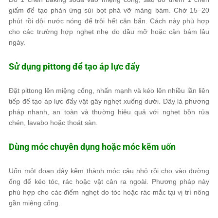
giấm để tạo phản ứng sủi bọt phá vỡ mảng bám. Chờ 15–20
phút rồi dội nước nóng để trôi hết cặn bẩn. Cách này phù hợp
cho các trường hợp nghẹt nhẹ do dầu mỡ hoặc cặn bám lâu
ngày.
Sử dụng pittong để tạo áp lực đẩy
Đặt pittong lên miệng cống, nhấn mạnh và kéo lên nhiều lần liên
tiếp để tạo áp lực đẩy vật gây nghẹt xuống dưới. Đây là phương
pháp nhanh, an toàn và thường hiệu quả với nghẹt bồn rửa
chén, lavabo hoặc thoát sàn.
Dùng móc chuyên dụng hoặc móc kẽm uốn
Uốn một đoạn dây kẽm thành móc câu nhỏ rồi cho vào đường
ống để kéo tóc, rác hoặc vật cản ra ngoài. Phương pháp này
phù hợp cho các điểm nghẹt do tóc hoặc rác mắc tại vị trí nông
gần miệng cống.