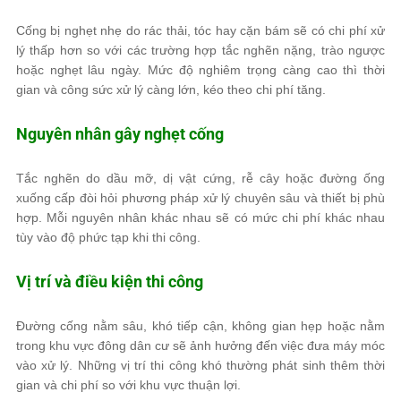
Cống bị nghẹt nhẹ do rác thải, tóc hay cặn bám sẽ có chi phí xử
lý thấp hơn so với các trường hợp tắc nghẽn nặng, trào ngược
hoặc nghẹt lâu ngày. Mức độ nghiêm trọng càng cao thì thời
gian và công sức xử lý càng lớn, kéo theo chi phí tăng.
Nguyên nhân gây nghẹt cống
Tắc nghẽn do dầu mỡ, dị vật cứng, rễ cây hoặc đường ống
xuống cấp đòi hỏi phương pháp xử lý chuyên sâu và thiết bị phù
hợp. Mỗi nguyên nhân khác nhau sẽ có mức chi phí khác nhau
tùy vào độ phức tạp khi thi công.
Vị trí và điều kiện thi công
Đường cống nằm sâu, khó tiếp cận, không gian hẹp hoặc nằm
trong khu vực đông dân cư sẽ ảnh hưởng đến việc đưa máy móc
vào xử lý. Những vị trí thi công khó thường phát sinh thêm thời
gian và chi phí so với khu vực thuận lợi.