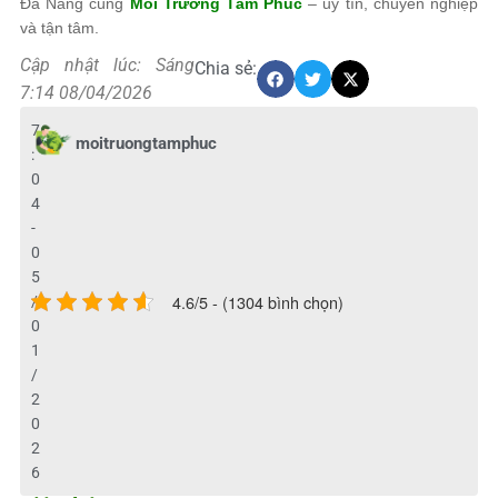
Đà Nẵng cùng
Môi Trường Tâm Phúc
– uy tín, chuyên nghiệp
và tận tâm.
Cập nhật lúc: Sáng
Chia sẻ:
7:14 08/04/2026
7
moitruongtamphuc
:
0
4
-
0
5
4.6/5 - (1304 bình chọn)
/
0
1
/
2
0
2
6