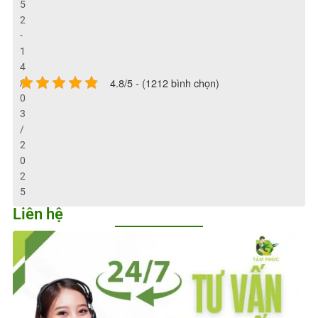
5
2
-
1
4
4.8/5 - (1212 bình chọn)
/
0
3
/
2
0
2
5
Liên hệ