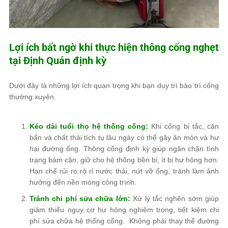
Lợi ích bất ngờ khi thực hiện thông cống nghẹt
tại Định Quán định kỳ
Dưới đây là những lợi ích quan trọng khi bạn duy trì bảo trì cống
thường xuyên.
Kéo dài tuổi thọ hệ thống cống:
Khi cống bị tắc, cặn
bẩn và chất thải tích tụ lâu ngày có thể gây ăn mòn và hư
hại đường ống. Thông cống định kỳ giúp ngăn chặn tình
trạng bám cặn, giữ cho hệ thống bền bỉ, ít bị hư hỏng hơn.
Hạn chế rủi ro rò rỉ nước thải, nứt vỡ ống, tránh làm ảnh
hưởng đến nền móng công trình.
Tránh chi phí sửa chữa lớn:
Xử lý tắc nghẽn sớm giúp
giảm thiểu nguy cơ hư hỏng nghiêm trọng, tiết kiệm chi
phí sửa chữa hệ thống cống. Không phải thay thế đường