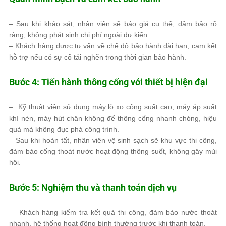
– Sau khi khảo sát, nhân viên sẽ
báo giá cụ thể
, đảm bảo
rõ
ràng, không phát sinh chi phí ngoài dự kiến
.
– Khách hàng được
tư vấn về chế độ bảo hành dài hạn
, cam kết
hỗ trợ nếu có sự cố tái nghẽn trong thời gian bảo hành.
Bước 4: Tiến hành thông cống với thiết bị hiện đại
– Kỹ thuật viên sử dụng
máy lò xo công suất cao, máy áp suất
khí nén, máy hút chân không
để thông cống
nhanh chóng, hiệu
quả
mà
không đục phá công trình
.
– Sau khi hoàn tất, nhân viên
vệ sinh sạch sẽ khu vực thi công
,
đảm bảo cống thoát nước hoạt động
thông suốt, không gây mùi
hôi
.
Bước 5: Nghiệm thu và thanh toán dịch vụ
– Khách hàng
kiểm tra kết quả thi công
, đảm bảo nước thoát
nhanh, hệ thống hoạt động bình thường trước khi thanh toán.