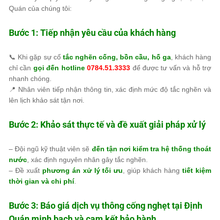
Quán của chúng tôi:
Bước 1: Tiếp nhận yêu cầu của khách hàng
📞 Khi gặp sự cố
tắc nghẽn cống, bồn cầu, hố ga
, khách hàng
chỉ cần
gọi đến hotline
0784.51.3333
để được tư vấn và hỗ trợ
nhanh chóng.
📍 Nhân viên tiếp nhận thông tin, xác định mức độ tắc nghẽn và
lên lịch khảo sát tận nơi.
Bước 2: Khảo sát thực tế và đề xuất giải pháp xử lý
– Đội ngũ kỹ thuật viên sẽ
đến tận nơi kiểm tra hệ thống thoát
nước
, xác định nguyên nhân gây tắc nghẽn.
– Đề xuất
phương án xử lý tối ưu
, giúp khách hàng
tiết kiệm
thời gian và chi phí
.
Bước 3: Báo giá dịch vụ thông cống nghẹt tại Định
Quán minh bạch và cam kết bảo hành