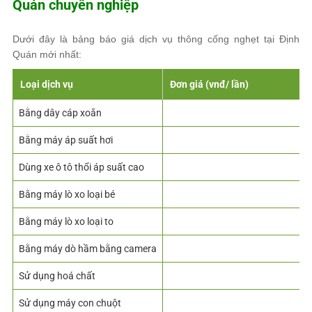
Quán chuyên nghiệp
Dưới đây là bảng báo giá dịch vụ thông cống nghẹt tại Định
Quán mới nhất:
Loại dịch vụ
Đơn giá (vnđ/ lần)
Bằng dây cáp xoắn
100.000đ – 150.000đ/lần
Bằng máy áp suất hơi
100.000đ – 300.000đ/lần
Dùng xe ô tô thổi áp suất cao
1.500.000đ – 2.000.000đ/lần
Bằng máy lò xo loại bé
250.000đ – 300.000đ/lần
Bằng máy lò xo loại to
350.000đ – 400.000đ/lần
Bằng máy dò hầm bằng camera
Miễn phí
Sử dụng hoá chất
Báo giá thực tế
Sử dụng máy con chuột
Báo giá thực tế