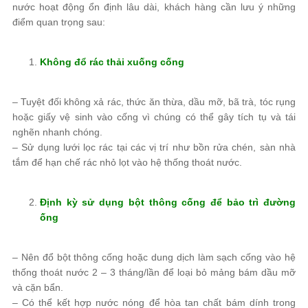
nước hoạt động ổn định lâu dài, khách hàng cần lưu ý những
điểm quan trọng sau:
Không đổ rác thải xuống cống
– Tuyệt đối không xả rác, thức ăn thừa, dầu mỡ, bã trà, tóc rụng
hoặc giấy vệ sinh vào cống vì chúng có thể gây tích tụ và tái
nghẽn nhanh chóng.
– Sử dụng lưới lọc rác tại các vị trí như bồn rửa chén, sàn nhà
tắm để hạn chế rác nhỏ lọt vào hệ thống thoát nước.
Định kỳ sử dụng bột thông cống để bảo trì đường
ống
– Nên đổ bột thông cống hoặc dung dịch làm sạch cống vào hệ
thống thoát nước 2 – 3 tháng/lần để loại bỏ mảng bám dầu mỡ
và cặn bẩn.
– Có thể kết hợp nước nóng để hòa tan chất bám dính trong