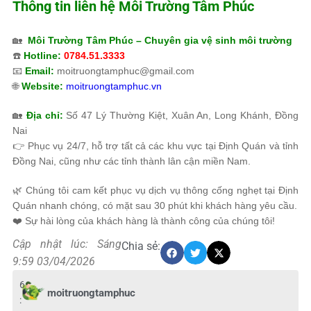
Thông tin liên hệ
Môi Trường Tâm Phúc
🏡
Môi Trường Tâm Phúc
– Chuyên gia vệ sinh môi trường
☎️
Hotline:
0784.51.3333
📧
Email:
moitruongtamphuc@gmail.com
🌐
Website:
moitruongtamphuc.vn
🏡
Địa chỉ:
Số 47 Lý Thường Kiệt, Xuân An, Long Khánh, Đồng
Nai
👉 Phục vụ 24/7, hỗ trợ tất cả các khu vực tại Định Quán và tỉnh
Đồng Nai, cũng như các tỉnh thành lân cận miền Nam.
🌿 Chúng tôi cam kết phục vụ dịch vụ thông cống nghẹt tại Định
Quán nhanh chóng, có mặt sau 30 phút khi khách hàng yêu cầu.
❤️ Sự hài lòng của khách hàng là thành công của chúng tôi!
Cập nhật lúc: Sáng
Chia sẻ:
9:59 03/04/2026
6
moitruongtamphuc
: