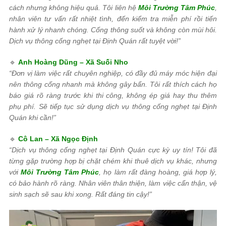
cách nhưng không hiệu quả. Tôi liên hệ
Môi Trường Tâm Phúc
,
nhân viên tư vấn rất nhiệt tình, đến kiểm tra miễn phí rồi tiến
hành xử lý nhanh chóng. Cống thông suốt và không còn mùi hôi.
Dịch vụ thông cống nghẹt tại Định Quán rất tuyệt vời!”
🔹
Anh Hoàng Dũng – Xã Suối Nho
“Đơn vị làm việc rất chuyên nghiệp, có đầy đủ máy móc hiện đại
nên thông cống nhanh mà không gây bẩn. Tôi rất thích cách họ
báo giá rõ ràng trước khi thi công, không ép giá hay thu thêm
phụ phí. Sẽ tiếp tục sử dụng dịch vụ thông cống nghẹt tại Định
Quán khi cần!”
🔹
Cô Lan – Xã Ngọc Định
“Dịch vụ thông cống nghẹt tại Định Quán cực kỳ uy tín! Tôi đã
từng gặp trường hợp bị chặt chém khi thuê dịch vụ khác, nhưng
với
Môi Trường Tâm Phúc
, họ làm rất đàng hoàng, giá hợp lý,
có bảo hành rõ ràng. Nhân viên thân thiện, làm việc cẩn thận, vệ
sinh sạch sẽ sau khi xong. Rất đáng tin cậy!”