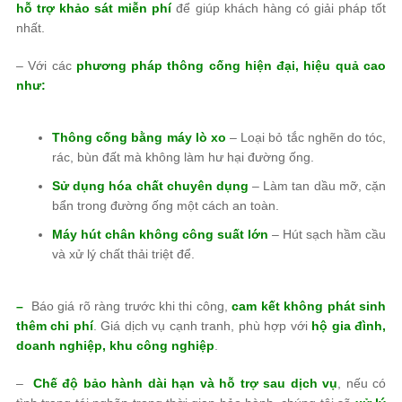
hỗ trợ khảo sát miễn phí
để giúp khách hàng có giải pháp tốt
nhất.
– Với các
phương pháp thông cống hiện đại, hiệu quả cao
như:
Thông cống bằng máy lò xo
– Loại bỏ tắc nghẽn do tóc,
rác, bùn đất mà không làm hư hại đường ống.
Sử dụng hóa chất chuyên dụng
– Làm tan dầu mỡ, cặn
bẩn trong đường ống một cách an toàn.
Máy hút chân không công suất lớn
– Hút sạch hầm cầu
và xử lý chất thải triệt để.
–
Báo giá rõ ràng trước khi thi công,
cam kết không phát sinh
thêm chi phí
. Giá dịch vụ cạnh tranh, phù hợp với
hộ gia đình,
doanh nghiệp, khu công nghiệp
.
–
Chế độ bảo hành dài hạn và hỗ trợ sau dịch vụ
, nếu có