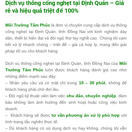
Dịch vụ thông cống nghẹt tại Định Quán – Giá
rẻ và hiệu quả triệt để 100%
Môi Trường Tâm Phúc
là đơn vị chuyên cung cấp
dịch vụ thông
cống nghẹt tại Định Quán, tỉnh Đồng Nai
với
kinh nghiệm dày
dặn, thiết bị hiện đại và đội ngũ thợ tay nghề cao
. Chúng tôi cam
kết
xử lý nhanh chóng – triệt để – giá cả hợp lý
, mang đến giải
pháp tối ưu cho khách hàng.
Dịch vụ thông cống nghẹt tại Định Quán, tỉnh Đồng Nai của
Môi
Trường Tâm Phúc
luôn được khách hàng đánh giá cao nhờ
những điểm mạnh sau đây:
– Nhận yêu cầu và có mặt chỉ trong
15 – 30 phút
, không để
khách hàng phải chờ đợi lâu.
– Đội ngũ kỹ thuật viên làm việc
chu đáo, chuyên nghiệp
, đảm
bảo không làm ảnh hưởng đến sinh hoạt hoặc công việc kinh
doanh.
– Khách hàng sẽ được
tư vấn phương án xử lý phù hợp
với
tình trạng tắc nghẽn thực tế.
– Dù khách hàng có sử dụng dịch vụ hay không, chúng tôi vẫn