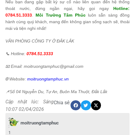
Nếu bạn đang gặp bất kỳ sự cố nào liên quan đến hệ thống
thoát nước, đừng ngần ngại, hãy gọi ngay
Hotline:
0784.51.3333
.
Môi Trường Tâm Phúc
luôn sẵn sàng đồng
hành cùng quý khách, mang đến không gian sống sạch sẽ, thoải
mái và tiện nghi nhất!
VĂN PHÒNG CÔNG TY Ở ĐẮK LẮK
📞 Hotline:
0784.51.3333
📧 Email: moitruongtamphuc@gmail.com
🌐 Website:
moitruongtamphuc.vn
📌
Số 04 Nguyễn Du, Tự An, Buôn Ma Thuột, Đắk Lắk
Cập nhật lúc: Sáng
Chia sẻ:
10:07 02/04/2026
2
moitruongtamphuc
:
1