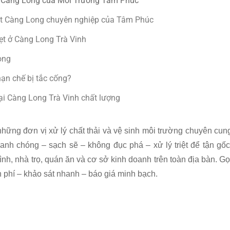
ại Càng Long của Môi Trường Tâm Phúc
hẹt Càng Long chuyên nghiệp của Tâm Phúc
ẹt ở Càng Long Trà Vinh
ong
ạn chế bị tắc cống?
tại Càng Long Trà Vinh chất lượng
những đơn vị xử lý chất thải và vệ sinh môi trường chuyên cun
anh chóng – sạch sẽ – không đục phá – xử lý triệt để tận gốc
ình, nhà trọ, quán ăn và cơ sở kinh doanh trên toàn địa bàn. Gọ
phí – khảo sát nhanh – báo giá minh bạch.