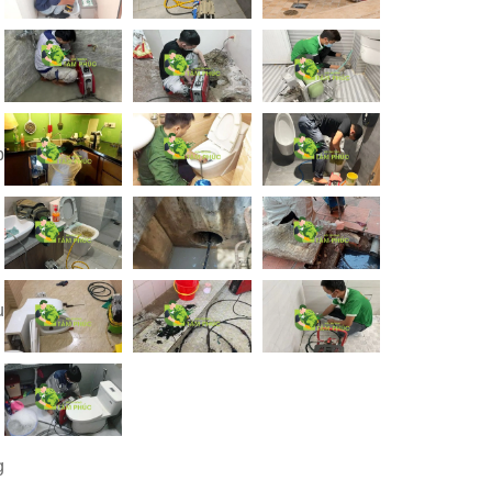
p
u
g