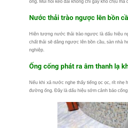
ống. Mùi hôi kéo dài không chỉ gây khó chịu mà
Nước thải trào ngược lên bồn c
Hiện tượng nước thải trào ngược là dấu hiệu n
chất thải sẽ dâng ngược lên bồn cầu, sàn nhà 
nghiệp.
Ống cống phát ra âm thanh lạ k
Nếu khi xả nước nghe thấy tiếng ọc ọc, rít nhẹ 
đường ống. Đây là dấu hiệu sớm cảnh báo cống 