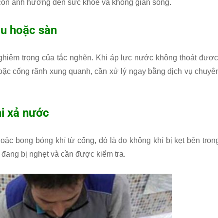
 còn ảnh hưởng đến sức khỏe và không gian sống.
ầu hoặc sàn
ghiêm trọng của tắc nghẽn. Khi áp lực nước không thoát được
hoặc cống rãnh xung quanh, cần xử lý ngay bằng dịch vụ chuyê
hi xả nước
hoặc bong bóng khí từ cống, đó là do không khí bị kẹt bên tron
đang bị nghẹt và cần được kiểm tra.