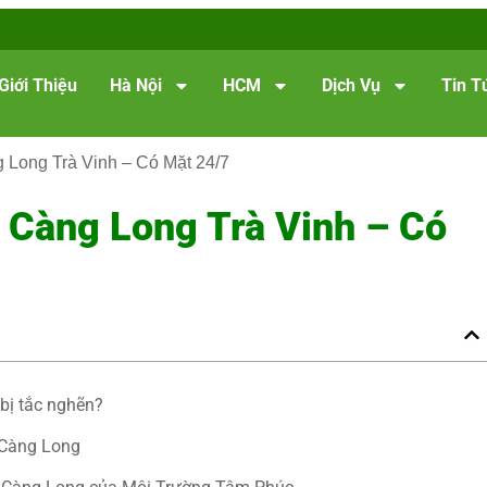
Giới Thiệu
Hà Nội
HCM
Dịch Vụ
Tin T
 Long Trà Vinh – Có Mặt 24/7
 Càng Long Trà Vinh – Có
bị tắc nghẽn?
 Càng Long