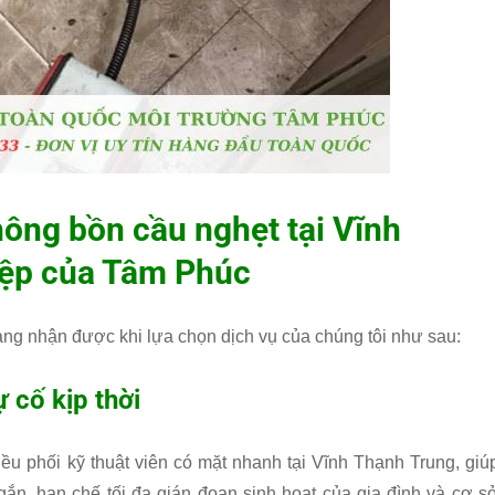
thông bồn cầu nghẹt tại Vĩnh
iệp của
Tâm Phúc
àng nhận được khi lựa chọn dịch vụ của chúng tôi như sau:
 cố kịp thời
ều phối kỹ thuật viên có mặt nhanh tại Vĩnh Thạnh Trung, giú
ngắn, hạn chế tối đa gián đoạn sinh hoạt của gia đình và cơ s