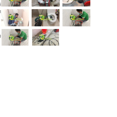
ị
t
g