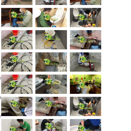
n
à
ử