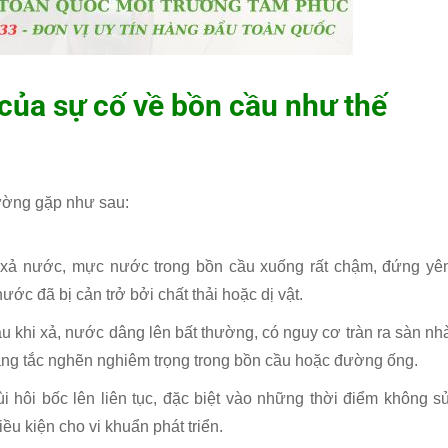
của sự cố về bồn cầu như thế
ường gặp như sau:
i xả nước, mực nước trong bồn cầu xuống rất chậm, đứng yê
ớc đã bị cản trở bởi chất thải hoặc dị vật.
au khi xả, nước dâng lên bất thường, có nguy cơ tràn ra sàn nh
trạng tắc nghẽn nghiêm trọng trong bồn cầu hoặc đường ống.
ùi hôi bốc lên liên tục, đặc biệt vào những thời điểm không s
iều kiện cho vi khuẩn phát triển.