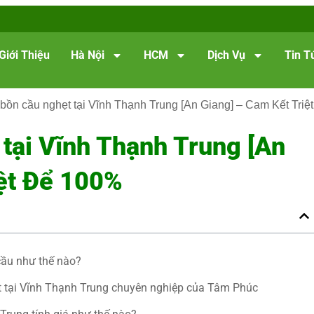
Giới Thiệu
Hà Nội
HCM
Dịch Vụ
Tin T
bồn cầu nghẹt tại Vĩnh Thạnh Trung [An Giang] – Cam Kết Tri
tại Vĩnh Thạnh Trung [An
iệt Để 100%
cầu như thế nào?
ẹt tại Vĩnh Thạnh Trung chuyên nghiệp của Tâm Phúc