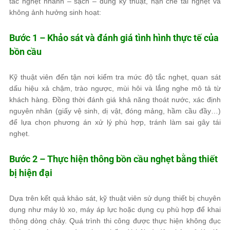
tắc nghẹt nhanh – sạch – đúng kỹ thuật, hạn chế tái nghẹt và
không ảnh hưởng sinh hoạt:
Bước 1 – Khảo sát và đánh giá tình hình thực tế của
bồn cầu
Kỹ thuật viên đến tận nơi kiểm tra mức độ tắc nghẹt, quan sát
dấu hiệu xả chậm, trào ngược, mùi hôi và lắng nghe mô tả từ
khách hàng. Đồng thời đánh giá khả năng thoát nước, xác định
nguyên nhân (giấy vệ sinh, dị vật, đóng mảng, hầm cầu đầy…)
để lựa chọn phương án xử lý phù hợp, tránh làm sai gây tái
nghẹt.
Bước 2 – Thực hiện thông bồn cầu nghẹt bằng thiết
bị hiện đại
Dựa trên kết quả khảo sát, kỹ thuật viên sử dụng thiết bị chuyên
dụng như máy lò xo, máy áp lực hoặc dụng cụ phù hợp để khai
thông dòng chảy. Quá trình thi công được thực hiện không đục