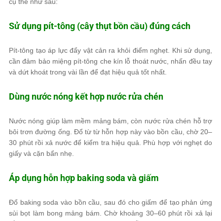
cụ thể như sau:
Sử dụng pít-tông (cây thụt bồn cầu) đúng cách
Pít-tông tạo áp lực đẩy vật cản ra khỏi điểm nghẹt. Khi sử dụng,
cần đảm bảo miệng pít-tông che kín lỗ thoát nước, nhấn đều tay
và dứt khoát trong vài lần để đạt hiệu quả tốt nhất.
Dùng nước nóng kết hợp nước rửa chén
Nước nóng giúp làm mềm mảng bám, còn nước rửa chén hỗ trợ
bôi trơn đường ống. Đổ từ từ hỗn hợp này vào bồn cầu, chờ 20–
30 phút rồi xả nước để kiểm tra hiệu quả. Phù hợp với nghẹt do
giấy và cặn bẩn nhẹ.
Áp dụng hỗn hợp baking soda và giấm
Đổ baking soda vào bồn cầu, sau đó cho giấm để tạo phản ứng
sủi bọt làm bong mảng bám. Chờ khoảng 30–60 phút rồi xả lại