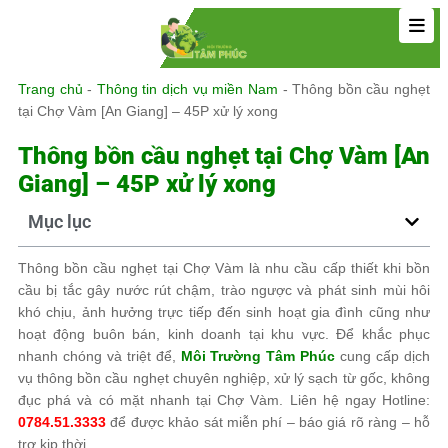
Trang chủ
-
Thông tin dịch vụ miền Nam
-
Thông bồn cầu nghẹt
tại Chợ Vàm [An Giang] – 45P xử lý xong
Thông bồn cầu nghẹt tại Chợ Vàm [An
Giang] – 45P xử lý xong
Mục lục
Thông bồn cầu nghẹt tại Chợ Vàm là nhu cầu cấp thiết khi bồn
cầu bị tắc gây nước rút chậm, trào ngược và phát sinh mùi hôi
khó chịu, ảnh hưởng trực tiếp đến sinh hoạt gia đình cũng như
hoạt động buôn bán, kinh doanh tại khu vực. Để khắc phục
nhanh chóng và triệt để,
Môi Trường Tâm Phúc
cung cấp dịch
vụ thông bồn cầu nghẹt chuyên nghiệp, xử lý sạch từ gốc, không
đục phá và có mặt nhanh tại Chợ Vàm. Liên hệ ngay Hotline:
0784.51.3333
để được khảo sát miễn phí – báo giá rõ ràng – hỗ
trợ kịp thời.