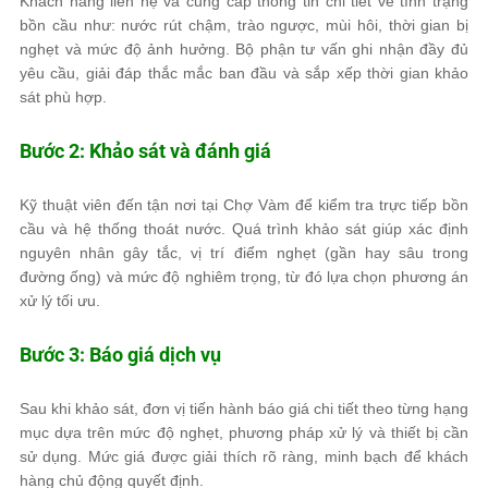
Khách hàng liên hệ và cung cấp thông tin chi tiết về tình trạng
bồn cầu như: nước rút chậm, trào ngược, mùi hôi, thời gian bị
nghẹt và mức độ ảnh hưởng. Bộ phận tư vấn ghi nhận đầy đủ
yêu cầu, giải đáp thắc mắc ban đầu và sắp xếp thời gian khảo
sát phù hợp.
Bước 2: Khảo sát và đánh giá
Kỹ thuật viên đến tận nơi tại Chợ Vàm để kiểm tra trực tiếp bồn
cầu và hệ thống thoát nước. Quá trình khảo sát giúp xác định
nguyên nhân gây tắc, vị trí điểm nghẹt (gần hay sâu trong
đường ống) và mức độ nghiêm trọng, từ đó lựa chọn phương án
xử lý tối ưu.
Bước 3: Báo giá dịch vụ
Sau khi khảo sát, đơn vị tiến hành báo giá chi tiết theo từng hạng
mục dựa trên mức độ nghẹt, phương pháp xử lý và thiết bị cần
sử dụng. Mức giá được giải thích rõ ràng, minh bạch để khách
hàng chủ động quyết định.