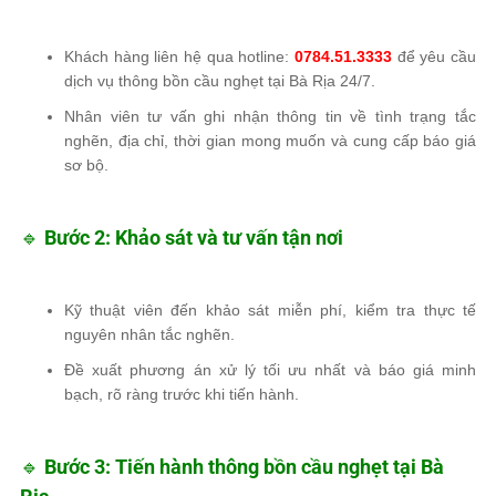
Khách hàng liên hệ qua
hotline:
0784.51.3333
để yêu cầu
dịch vụ
thông bồn cầu nghẹt tại Bà Rịa 24/7
.
Nhân viên tư vấn ghi nhận thông tin về
tình trạng tắc
nghẽn, địa chỉ, thời gian mong muốn
và cung cấp báo giá
sơ bộ.
🔹
Bước 2: Khảo sát và tư vấn tận nơi
Kỹ thuật viên đến khảo sát
miễn phí
, kiểm tra thực tế
nguyên nhân tắc nghẽn.
Đề xuất
phương án xử lý tối ưu nhất
và báo giá
minh
bạch, rõ ràng
trước khi tiến hành.
🔹
Bước 3: Tiến hành thông bồn cầu nghẹt tại Bà