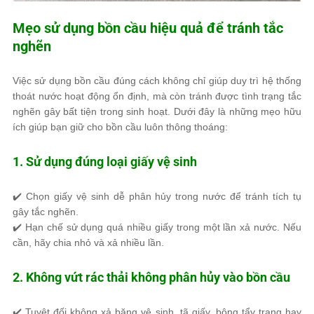
Mẹo sử dụng bồn cầu hiệu quả để tránh tắc
nghẽn
Việc
sử dụng bồn cầu đúng cách
không chỉ giúp duy trì
hệ thống
thoát nước hoạt động ổn định
, mà còn
tránh được tình trạng tắc
nghẽn
gây bất tiện trong sinh hoạt. Dưới đây là những
mẹo hữu
ích
giúp bạn
giữ cho bồn cầu luôn thông thoáng
:
1. Sử dụng đúng loại giấy vệ sinh
✔️
Chọn giấy vệ sinh dễ phân hủy
trong nước để tránh tích tụ
gây tắc nghẽn.
✔️
Hạn chế sử dụng quá nhiều giấy
trong một lần xả nước. Nếu
cần, hãy chia nhỏ và xả nhiều lần.
2. Không vứt rác thải không phân hủy vào bồn cầu
✔️ Tuyệt đối
không xả băng vệ sinh, tã giấy, bông tẩy trang
hay