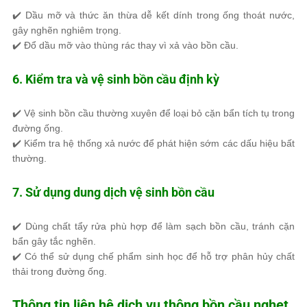
✔️
Dầu mỡ và thức ăn thừa dễ kết dính
trong ống thoát nước,
gây nghẽn nghiêm trọng.
✔️
Đổ dầu mỡ vào thùng rác
thay vì xả vào bồn cầu.
6. Kiểm tra và vệ sinh bồn cầu định kỳ
✔️
Vệ sinh bồn cầu thường xuyên
để loại bỏ cặn bẩn tích tụ trong
đường ống.
✔️
Kiểm tra hệ thống xả nước
để phát hiện sớm các dấu hiệu bất
thường.
7. Sử dụng dung dịch vệ sinh bồn cầu
✔️
Dùng chất tẩy rửa phù hợp
để làm sạch bồn cầu, tránh cặn
bẩn gây tắc nghẽn.
✔️ Có thể sử dụng
chế phẩm sinh học
để hỗ trợ phân hủy chất
thải trong đường ống.
Thông tin liên hệ dịch vụ thông bồn cầu nghẹt