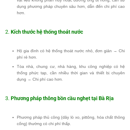
vật liệu không phân hủy hoặc đường ống bị hỏng
, cần sử
dụng phương pháp chuyên sâu hơn, dẫn đến chi phí cao
hơn.
2.
Kích thước hệ thống thoát nước
Hộ gia đình
có hệ thống thoát nước nhỏ, đơn giản →
Chi
phí rẻ hơn
.
Tòa nhà, chung cư, nhà hàng, khu công nghiệp
có hệ
thống phức tạp, cần
nhiều thời gian và thiết bị chuyên
dụng
→
Chi phí cao hơn
.
3.
Phương pháp thông bồn cầu nghẹt tại Bà Rịa
Phương pháp thủ công (dây lò xo, pittông, hóa chất thông
cống)
thường có chi phí thấp.