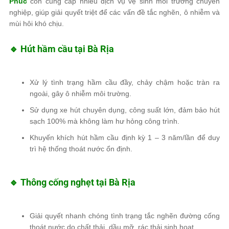
Phúc
còn cung cấp nhiều dịch vụ
vệ sinh môi trường chuyên
nghiệp
, giúp giải quyết triệt để các vấn đề tắc nghẽn, ô nhiễm và
mùi hôi khó chịu.
🔹 Hút hầm cầu tại Bà Rịa
Xử lý tình trạng
hầm cầu đầy, chảy chậm hoặc tràn ra
ngoài
, gây ô nhiễm môi trường.
Sử dụng
xe hút chuyên dụng, công suất lớn
, đảm bảo
hút
sạch 100%
mà không làm hư hỏng công trình.
Khuyến khích
hút hầm cầu định kỳ 1 – 3 năm/lần
để
duy
trì hệ thống thoát nước ổn định
.
🔹 Thông cống nghẹt tại Bà Rịa
Giải quyết nhanh chóng tình trạng
tắc nghẽn đường cống
thoát nước
do
chất thải, dầu mỡ, rác thải sinh hoạt
.