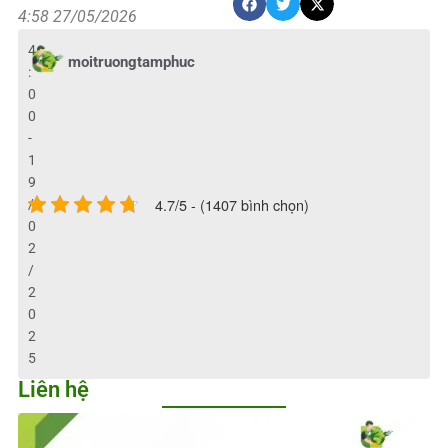
4:58 27/05/2026
4
moitruongtamphuc
:
0
0
-
1
9
4.7/5 - (1407 bình chọn)
/
0
2
/
2
0
2
5
Liên hệ