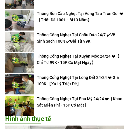
Thông Bồn Cầu Nghẹt Tại Vũng Tàu Trọn Gói ❤️
【Triệt Để 100% - BH 3 Năm】
Thông Cống Nghẹt Tại Châu Đức 24/7 ✔️Vệ
Sinh Sạch 100% ✔️Giá Từ 99K
Thông Cống Nghẹt Tại Xuyên Mộc 24/24 ❤️【
Chỉ Từ 99K - 15P Có Mặt Ngay】
Thông Cống Nghẹt Tại Long Đất 24/24 ❤️ Giá
100K 【Xử Lý Triệt Để】
Thông Cống Nghẹt Tại Phú Mỹ 24/24 ❤️【Khảo
Sát Miễn Phí - 15P Có Mặt】
Hình ảnh thực tế