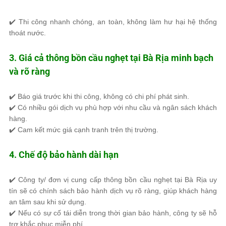
✔️
Thi công nhanh chóng
,
an toàn
, không làm hư hại hệ thống
thoát nước.
3. Giá cả thông bồn cầu nghẹt tại Bà Rịa minh bạch
và rõ ràng
✔️
Báo giá trước khi thi công
, không có chi phí phát sinh.
✔️ Có nhiều
gói dịch vụ phù hợp
với nhu cầu và ngân sách khách
hàng.
✔️ Cam kết
mức giá cạnh tranh
trên thị trường.
4. Chế độ bảo hành dài hạn
✔️
Công ty/ đơn vị cung cấp thông bồn cầu nghẹt tại Bà Rịa uy
tín sẽ có chính sách bảo hành dịch vụ
rõ ràng, giúp khách hàng
an tâm sau khi sử dụng.
✔️ Nếu có sự cố tái diễn trong
thời gian bảo hành
, công ty sẽ hỗ
trợ
khắc phục miễn phí
.