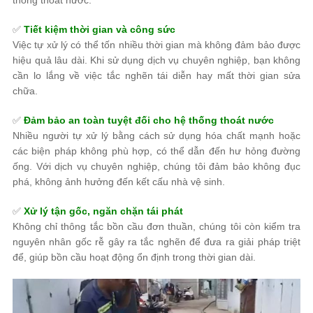
thống thoát nước.
✅
Tiết kiệm thời gian và công sức
Việc
tự xử lý
có thể
tốn nhiều thời gian
mà không đảm bảo được
hiệu quả lâu dài. Khi sử dụng dịch vụ chuyên nghiệp, bạn không
cần lo lắng về việc
tắc nghẽn tái diễn
hay mất thời gian sửa
chữa.
✅
Đảm bảo an toàn tuyệt đối cho hệ thống thoát nước
Nhiều người tự xử lý bằng cách sử dụng hóa chất mạnh hoặc
các biện pháp không phù hợp, có thể dẫn đến
hư hỏng đường
ống
. Với dịch vụ chuyên nghiệp, chúng tôi đảm bảo
không đục
phá, không ảnh hưởng đến kết cấu nhà vệ sinh
.
✅
Xử lý tận gốc, ngăn chặn tái phát
Không chỉ thông tắc bồn cầu đơn thuần, chúng tôi còn
kiểm tra
nguyên nhân gốc rễ
gây ra tắc nghẽn để
đưa ra giải pháp triệt
để
, giúp bồn cầu hoạt động ổn định trong thời gian dài.