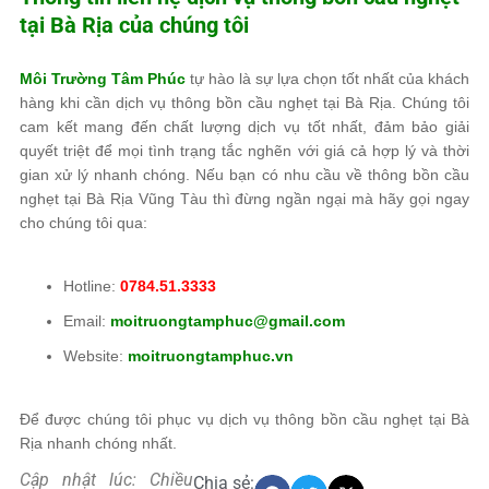
tại Bà Rịa của chúng tôi
Môi Trường Tâm Phúc
tự hào là sự lựa chọn tốt nhất của khách
hàng khi cần dịch vụ thông bồn cầu nghẹt tại Bà Rịa. Chúng tôi
cam kết mang đến chất lượng dịch vụ tốt nhất, đảm bảo giải
quyết triệt để mọi tình trạng tắc nghẽn với giá cả hợp lý và thời
gian xử lý nhanh chóng. Nếu bạn có nhu cầu về thông bồn cầu
nghẹt tại Bà Rịa Vũng Tàu thì đừng ngần ngại mà hãy gọi ngay
cho chúng tôi qua:
Hotline:
0784.51.3333
Email:
moitruongtamphuc@gmail.com
Website:
moitruongtamphuc.vn
Để được chúng tôi phục vụ dịch vụ thông bồn cầu nghẹt tại Bà
Rịa nhanh chóng nhất.
Cập nhật lúc: Chiều
Chia sẻ: