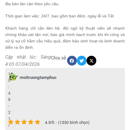
địa bàn lân cận theo yêu cầu.
Thời gian làm việc: 24/7, bao gồm ban đêm, ngày lễ và Tết.
Khách hàng chỉ cần liên hệ, đội ngũ kỹ thuật viên sẽ nhanh
chóng khảo sát tận nơi, báo giá minh bạch trước khi thi công và
xử lý sự cố hầm cầu hiệu quả, đảm bảo sinh hoạt và kinh doanh
diễn ra ổn định.
Cập nhật lúc: Sáng
Chia sẻ:
4:05 07/04/2026
1
moitruongtamphuc
0
:
4
8
-
2
1
4.9/5 - (1330 bình chọn)
/