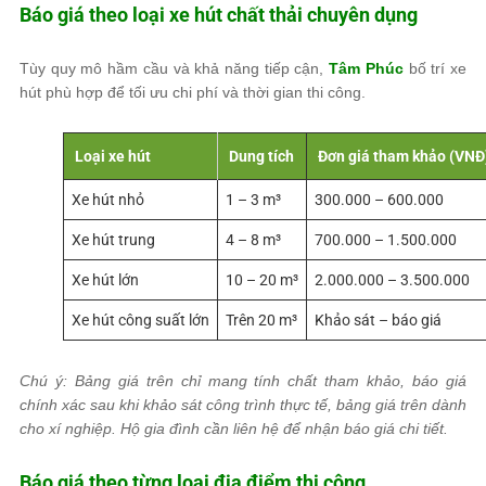
Báo giá theo loại xe hút chất thải chuyên dụng
Tùy quy mô hầm cầu và khả năng tiếp cận,
Tâm Phúc
bố trí xe
hút phù hợp để tối ưu chi phí và thời gian thi công.
Loại xe hút
Dung tích
Đơn giá tham khảo (VNĐ
Xe hút nhỏ
1 – 3 m³
300.000 – 600.000
Xe hút trung
4 – 8 m³
700.000 – 1.500.000
Xe hút lớn
10 – 20 m³
2.000.000 – 3.500.000
Xe hút công suất lớn
Trên 20 m³
Khảo sát – báo giá
Chú ý: Bảng giá trên chỉ mang tính chất tham khảo, báo giá
chính xác sau khi khảo sát công trình thực tế, bảng giá trên dành
cho xí nghiệp. Hộ gia đình cần liên hệ để nhận báo giá chi tiết.
Báo giá theo từng loại địa điểm thi công