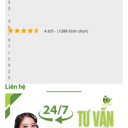
3
5
-
3
0
4.6/5 - (1386 bình chọn)
/
0
7
/
2
0
2
5
Liên hệ