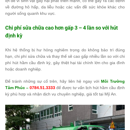
lợi để vi sinh vật gây hại phát triển mạnh, có thể gây ra các bệnh
về đường hô hấp, da liễu hoặc các vấn đề sức khỏe khác cho
người sống quanh khu vực.
Chi phí sửa chữa cao hơn gấp 3 – 4 lần so với hút
định kỳ
Khi hệ thống bị hư hỏng nghiêm trọng do không bảo trì đúng
hạn, chi phí sửa chữa và thay thế sẽ cao gấp nhiều lần so với chi
phí hút hầm cầu định kỳ, gây thiệt hại tài chính lớn cho gia đình
hoặc doanh nghiệp.
Để tránh những sự cố trên, hãy liên hệ ngay với
Môi Trường
Tâm Phúc
–
0784.51.3333
để được tư vấn lịch hút hầm cầu định
kỳ phù hợp và nhận dịch vụ chuyên nghiệp, giá tốt tại Mỹ An.