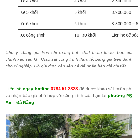
Xe 4 khối
4 khối
2.600.000
Xe 5 khối
5 khối
3.200.000
Xe 6 khối
6 khối
3.800.000 – 
Xe công trình
10–30 khối
Liên hệ để báo
Chú ý: Bảng giá trên chỉ mang tính chất tham khảo, báo giá
chính xác sau khi khảo sát công trình thực tế, bảng giá trên dành
cho xí nghiệp. Hộ gia đình cần liên hệ để nhận báo giá chi tiết.
Liên hệ ngay hotline
0784.51.3333
để được khảo sát miễn phí
và nhận báo giá phù hợp với công trình của bạn tại
phường Mỹ
An – Đà Nẵng
.