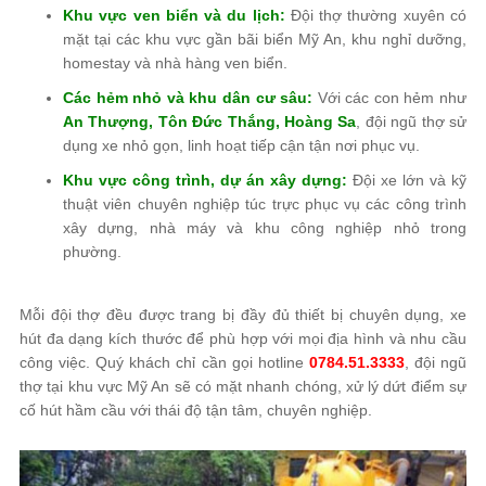
Khu vực ven biển và du lịch:
Đội thợ thường xuyên có
mặt tại các khu vực gần bãi biển Mỹ An, khu nghỉ dưỡng,
homestay và nhà hàng ven biển.
Các hẻm nhỏ và khu dân cư sâu:
Với các con hẻm như
An Thượng, Tôn Đức Thắng, Hoàng Sa
, đội ngũ thợ sử
dụng xe nhỏ gọn, linh hoạt tiếp cận tận nơi phục vụ.
Khu vực công trình, dự án xây dựng:
Đội xe lớn và kỹ
thuật viên chuyên nghiệp túc trực phục vụ các công trình
xây dựng, nhà máy và khu công nghiệp nhỏ trong
phường.
Mỗi đội thợ đều được trang bị đầy đủ thiết bị chuyên dụng, xe
hút đa dạng kích thước để phù hợp với mọi địa hình và nhu cầu
công việc. Quý khách chỉ cần gọi hotline
0784.51.3333
, đội ngũ
thợ tại khu vực Mỹ An sẽ có mặt nhanh chóng, xử lý dứt điểm sự
cố hút hầm cầu với thái độ tận tâm, chuyên nghiệp.