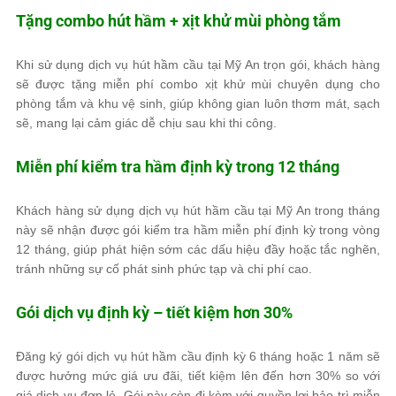
Tặng combo hút hầm + xịt khử mùi phòng tắm
Khi sử dụng dịch vụ hút hầm cầu tại Mỹ An trọn gói, khách hàng
sẽ được tặng miễn phí combo xịt khử mùi chuyên dụng cho
phòng tắm và khu vệ sinh, giúp không gian luôn thơm mát, sạch
sẽ, mang lại cảm giác dễ chịu sau khi thi công.
Miễn phí kiểm tra hầm định kỳ trong 12 tháng
Khách hàng sử dụng dịch vụ hút hầm cầu tại Mỹ An trong tháng
này sẽ nhận được gói kiểm tra hầm miễn phí định kỳ trong vòng
12 tháng, giúp phát hiện sớm các dấu hiệu đầy hoặc tắc nghẽn,
tránh những sự cố phát sinh phức tạp và chi phí cao.
Gói dịch vụ định kỳ – tiết kiệm hơn 30%
Đăng ký gói dịch vụ hút hầm cầu định kỳ 6 tháng hoặc 1 năm sẽ
được hưởng mức giá ưu đãi, tiết kiệm lên đến hơn 30% so với
giá dịch vụ đơn lẻ. Gói này còn đi kèm với quyền lợi bảo trì miễn