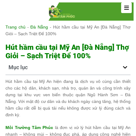
Trang chủ
-
Đà Nẵng
-
Hút hầm cầu tại Mỹ An [Đà Nẵng] Thợ
Giỏi – Sạch Triệt Để 100%
Hút hầm cầu tại Mỹ An [Đà Nẵng] Thợ
Giỏi – Sạch Triệt Để 100%
Mục lục
Hút hầm cầu tại Mỹ An hiện đang là dịch vụ vô cùng cần thiết
cho các hộ dân, khách sạn, nhà trọ, quán ăn và công trình xây
dựng tại khu vực ven biển thuộc quận Ngũ Hành Sơn – Đà
Nẵng. Với mật độ cư dân và du khách ngày càng tăng, hệ thống
hầm cầu rất dễ bị quá tải nếu không được xử lý đúng cách và
định kỳ.
Môi Trường Tâm Phúc
là đơn vị xử lý hút hầm cầu tại Mỹ An
nhanh – không mùi – không đục phá, áp dụng công nghệ hiện