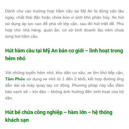
Dành cho các trường hợp hầm cầu tại Mỹ An bị đóng cặn lâu
ngày, chất thải đặc hoặc chứa bùn vi sinh khó phân hủy. Xe hút
sử dụng áp lực cao để phá vỡ lớp cặn, sau đó hút triệt để. Phù
hợp cho nhà hàng, quán ăn, cơ sở kinh doanh lâu năm chưa
từng hút hầm cầu.
Hút hầm cầu tại Mỹ An bán cơ giới – linh hoạt trong
hẻm nhỏ
Với những tuyến hẻm nhỏ, khu dân cư sâu, xe lớn khó tiếp cận,
Tâm Phúc
sử dụng xe nhỏ từ 1 đến 2 khối, kết hợp đường ống
dẫn dài và máy quay tay cơ động. Phương pháp này vẫn đảm
bảo sạch sẽ – kín đáo – không ảnh hưởng đến sinh hoạt của hộ
dân.
Hút bể chứa công nghiệp – hầm lớn – hệ thống
khách sạn