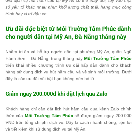
Giá dịch vụ hút hầm cầu tại Mỹ An có thể thay đổi, tùy vào một
số yếu tố khác nhau như: khối lượng chất thải, hạng mục công
trình hay vị trí đậu xe
Ưu đãi đặc biệt từ
Môi Trường Tâm Phúc
dành
cho người dân tại Mỹ An, Đà Nẵng tháng này
Nhằm tri ân và hỗ trợ người dân tại phường Mỹ An, quận Ngũ
Hành Sơn – Đà Nẵng, trong tháng này
Môi Trường Tâm Phúc
triển khai nhiều chương trình ưu đãi hấp dẫn dành cho khách
hàng sử dụng dịch vụ hút hầm cầu và vệ sinh môi trường. Dưới
đây là các ưu đãi nổi bật bạn không nên bỏ lỡ:
Giảm ngay 200.000đ khi đặt lịch qua Zalo
Khách hàng chỉ cần đặt lịch hút hầm cầu qua kênh Zalo chính
thức của
Môi Trường Tâm Phúc
sẽ được giảm ngay 200.000
VNĐ trên tổng chi phí dịch vụ. Đây là cách nhanh chóng, tiện lợi
và tiết kiệm khi sử dụng dịch vụ tại Mỹ An.