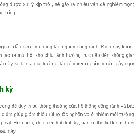
hông được xử lý kịp thời, sẽ gây ra nhiều vấn đề nghiêm trọn
ng sống.
ngoài, dẫn đến tình trạng tắc nghẽn cống rãnh. Điều này khôn
n tạo ra mùi hôi khó chịu, ảnh hưởng trực tiếp đến không gia
hải này sẽ lan ra môi trường, làm ô nhiễm nguồn nước, gây ngu
h kỳ
trọng để duy trì sự thông thoáng của hệ thống cống rãnh và bả
điểm giúp giảm thiểu rủi ro tắc nghẽn và ô nhiễm môi trường
 mát. Hơn nữa, khi được hút định kỳ, bạn có thể tiết kiệm đượ
sau này.