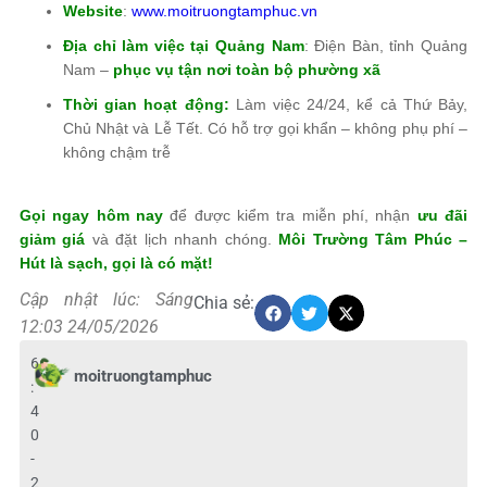
Website
:
www.moitruongtamphuc.vn
Địa chỉ làm việc tại Quảng Nam
: Điện Bàn, tỉnh Quảng
Nam –
phục vụ tận nơi toàn bộ phường xã
Thời gian hoạt động:
Làm việc 24/24, kể cả Thứ Bảy,
Chủ Nhật và Lễ Tết. Có hỗ trợ gọi khẩn – không phụ phí –
không chậm trễ
Gọi ngay hôm nay
để được kiểm tra miễn phí, nhận
ưu đãi
giảm giá
và đặt lịch nhanh chóng.
Môi Trường Tâm Phúc
–
Hút là sạch, gọi là có mặt!
Cập nhật lúc: Sáng
Chia sẻ:
12:03 24/05/2026
6
moitruongtamphuc
:
4
0
-
2