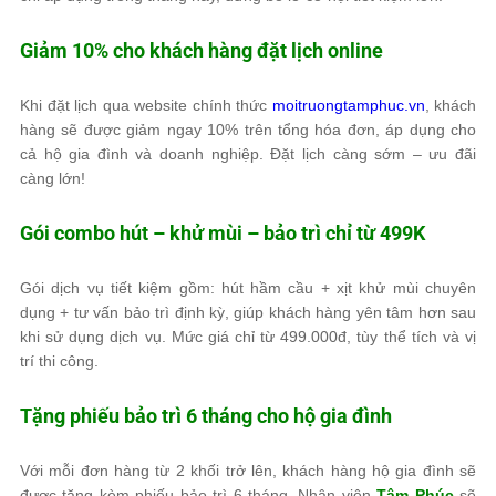
Giảm 10% cho khách hàng đặt lịch online
Khi đặt lịch qua website chính thức
moitruongtamphuc.vn
, khách
hàng sẽ được giảm ngay 10% trên tổng hóa đơn, áp dụng cho
cả hộ gia đình và doanh nghiệp. Đặt lịch càng sớm – ưu đãi
càng lớn!
Gói combo hút – khử mùi – bảo trì chỉ từ 499K
Gói dịch vụ tiết kiệm gồm: hút hầm cầu + xịt khử mùi chuyên
dụng + tư vấn bảo trì định kỳ, giúp khách hàng yên tâm hơn sau
khi sử dụng dịch vụ. Mức giá chỉ từ 499.000đ, tùy thể tích và vị
trí thi công.
Tặng phiếu bảo trì 6 tháng cho hộ gia đình
Với mỗi đơn hàng từ 2 khối trở lên, khách hàng hộ gia đình sẽ
được tặng kèm phiếu bảo trì 6 tháng. Nhân viên
Tâm Phúc
sẽ