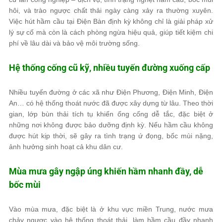
hôi, và trào ngược chất thải ngày càng xảy ra thường xuyên.
Việc hút hầm cầu tại Điện Bàn định kỳ không chỉ là giải pháp xử
lý sự cố mà còn là cách phòng ngừa hiệu quả, giúp tiết kiệm chi
phí về lâu dài và bảo vệ môi trường sống.
Hệ thống cống cũ kỹ, nhiều tuyến đường xuống cấp
Nhiều tuyến đường ở các xã như Điện Phương, Điện Minh, Điện
An… có hệ thống thoát nước đã được xây dựng từ lâu. Theo thời
gian, lớp bùn thải tích tụ khiến ống cống dễ tắc, đặc biệt ở
những nơi không được bảo dưỡng định kỳ. Nếu hầm cầu không
được hút kịp thời, sẽ gây ra tình trạng ứ đọng, bốc mùi nặng,
ảnh hưởng sinh hoạt cả khu dân cư.
Mùa mưa gây ngập úng khiến hầm nhanh đầy, dễ
bốc mùi
Vào mùa mưa, đặc biệt là ở khu vực miền Trung, nước mưa
chảy ngược vào hệ thống thoát thải, làm hầm cầu đầy nhanh