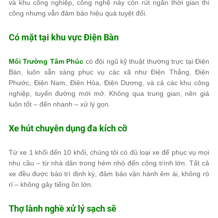
và khu công nghiệp, công nghệ này còn rút ngắn thời gian thi
công nhưng vẫn đảm bảo hiệu quả tuyệt đối.
Có mặt tại khu vực Điện Bàn
Môi Trường Tâm Phúc
có đội ngũ kỹ thuật thường trực tại Điện
Bàn, luôn sẵn sàng phục vụ các xã như Điện Thắng, Điện
Phước, Điện Nam, Điện Hòa, Điện Dương, và cả các khu công
nghiệp, tuyến đường mới mở. Không qua trung gian, nên giá
luôn tốt – đến nhanh – xử lý gọn.
Xe hút chuyên dụng đa kích cỡ
Từ xe 1 khối đến 10 khối, chúng tôi có đủ loại xe để phục vụ mọi
nhu cầu – từ nhà dân trong hẻm nhỏ đến công trình lớn. Tất cả
xe đều được bảo trì định kỳ, đảm bảo vận hành êm ái, không rò
rỉ – không gây tiếng ồn lớn.
Thợ lành nghề xử lý sạch sẽ