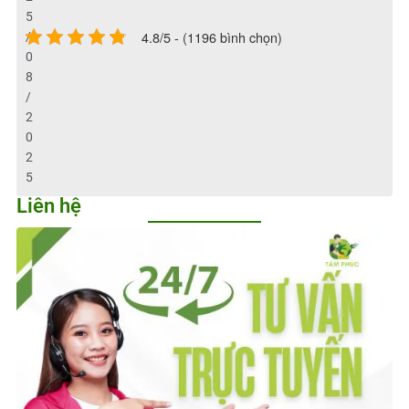
5
4.8/5 - (1196 bình chọn)
/
0
8
/
2
0
2
5
Liên hệ