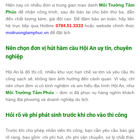
Hiện nay có nhiều đơn vị trung gian mạo danh
Môi Trường Tâm
Phúc
để nhận công trình, sau đó bán lại cho bên thứ ba, dẫn
đến chất lượng kém, giá đội cao. Để đảm bảo an toàn, hãy liên
hệ trực tiếp qua Hotline
0784.51.3333
hoặc website chính thức
moitruongtamphuc.vn
để đặt lịch.
Nên chọn đơn vị hút hầm cầu Hội An uy tín, chuyên
nghiệp
Hội An là đô thị cổ, nhiều khu vực hạn chế xe lớn và yêu cầu thi
công sạch sẽ, không làm ảnh hưởng đến cảnh quan. Vì vậy, chỉ
nên chọn đơn vị có kinh nghiệm và am hiểu địa hình Hội An, như
Môi Trường Tâm Phúc
– đơn vị đã phục vụ hàng nghìn khách
hàng địa phương và doanh nghiệp du lịch.
Hỏi rõ về phí phát sinh trước khi cho vào thi công
Trước khi cho phép nhân viên thi công, bạn cần yêu cầu báo giá
rõ ràng, bao gồm: chi phí hút, chi phí vận chuyển, xử lý chất thải,