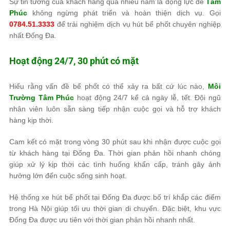
Sự tin tưởng của khách hàng qua nhiều năm là động lực để
Tâm
Phúc
không ngừng phát triển và hoàn thiện dịch vụ. Gọi
0784.51.3333
để trải nghiệm dịch vụ hút bể phốt chuyên nghiệp
nhất Đống Đa.
Hoạt động 24/7, 30 phút có mặt
Hiểu rằng vấn đề bể phốt có thể xảy ra bất cứ lúc nào,
Môi
Trường Tâm Phúc
hoạt động 24/7 kể cả ngày lễ, tết. Đội ngũ
nhân viên luôn sẵn sàng tiếp nhận cuộc gọi và hỗ trợ khách
hàng kịp thời.
Cam kết có mặt trong vòng 30 phút sau khi nhận được cuộc gọi
từ khách hàng tại Đống Đa. Thời gian phản hồi nhanh chóng
giúp xử lý kịp thời các tình huống khẩn cấp, tránh gây ảnh
hưởng lớn đến cuộc sống sinh hoạt.
Hệ thống xe hút bể phốt tại Đống Đa được bố trí khắp các điểm
trong Hà Nội giúp tối ưu thời gian di chuyển. Đặc biệt, khu vực
Đống Đa được ưu tiên với thời gian phản hồi nhanh nhất.