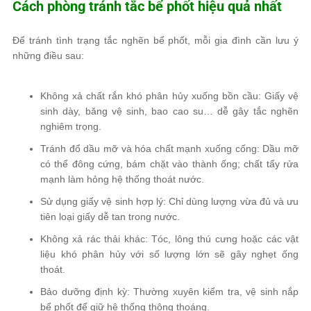
Cách phòng tránh tắc bể phốt hiệu quả nhất
Để tránh tình trạng tắc nghẽn bể phốt, mỗi gia đình cần lưu ý
những điều sau:
Không xả chất rắn khó phân hủy xuống bồn cầu: Giấy vệ
sinh dày, băng vệ sinh, bao cao su… dễ gây tắc nghẽn
nghiêm trọng.
Tránh đổ dầu mỡ và hóa chất mạnh xuống cống: Dầu mỡ
có thể đông cứng, bám chặt vào thành ống; chất tẩy rửa
mạnh làm hỏng hệ thống thoát nước.
Sử dụng giấy vệ sinh hợp lý: Chỉ dùng lượng vừa đủ và ưu
tiên loại giấy dễ tan trong nước.
Không xả rác thải khác: Tóc, lông thú cưng hoặc các vật
liệu khó phân hủy với số lượng lớn sẽ gây nghẹt ống
thoát.
Bảo dưỡng định kỳ: Thường xuyên kiểm tra, vệ sinh nắp
bể phốt để giữ hệ thống thông thoáng.