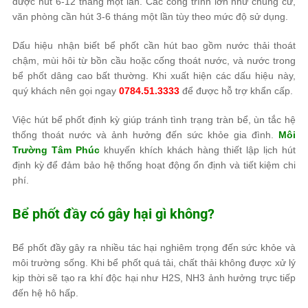
được hút 6-12 tháng một lần. Các công trình lớn như chung cư,
văn phòng cần hút 3-6 tháng một lần tùy theo mức độ sử dụng.
Dấu hiệu nhận biết bể phốt cần hút bao gồm nước thải thoát
chậm, mùi hôi từ bồn cầu hoặc cống thoát nước, và nước trong
bể phốt dâng cao bất thường. Khi xuất hiện các dấu hiệu này,
quý khách nên gọi ngay
0784.51.3333
để được hỗ trợ khẩn cấp.
Việc hút bể phốt định kỳ giúp tránh tình trạng tràn bể, ùn tắc hệ
thống thoát nước và ảnh hưởng đến sức khỏe gia đình.
Môi
Trường Tâm Phúc
khuyến khích khách hàng thiết lập lịch hút
định kỳ để đảm bảo hệ thống hoạt động ổn định và tiết kiệm chi
phí.
Bể phốt đầy có gây hại gì không?
Bể phốt đầy gây ra nhiều tác hại nghiêm trọng đến sức khỏe và
môi trường sống. Khi bể phốt quá tải, chất thải không được xử lý
kịp thời sẽ tạo ra khí độc hại như H2S, NH3 ảnh hưởng trực tiếp
đến hệ hô hấp.